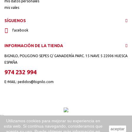
mis datos personales
mis vales
SÍGUENOS
facebook
INFORMACIÓN DE LA TIENDA
BIGNILO, POLIGONO SEPES C/ GANADERÍA PARC. 15 NAVE 5 22006 HUESCA
ESPAÑA
974 232 994
E-MAIL:
pedidos@bignilo.com
Utilizamos cookies para mejorar su experiencia en
esta web. Si continua navegando, consideramos que
Bignilo.com · Pol. Sepes C/Ganadería Parc. 15 Nave 5 · 22006 · Huesca ·
aceptar
acepta su uso. Puede obtener más información en