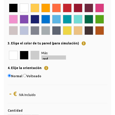
000000
FFFFFF
FFCB4F
FFA100
FF6D42
C4262E
96172E
6E273D
DA3D7E
F092CD
824BB0
1A206D
0073CF
5EB6E4
009AA6
72DCD4
006643
58A618
CFC3C3
BCC3DB
81848F
A5ACAF
5E6471
EED645
ECC182
423132
B2541A
3. Elige el color de tu pared (para simulación)
i
Más:
FFFFFF
000000
CCCCCC
4. Elije la orientación
i
Normal
Volteado
- €
IVA Incluido
Cantidad