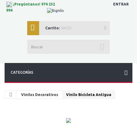
ENTRAR
¡Pregúntanos! 974 232
994
Carrito:
VACÍO
CATEGORÍAS
Vinilos Decorativos
Vinilo Bicicleta Antigua