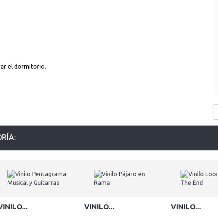
rar el dormitorio.
RÍA:
VINILO...
VINILO...
VINILO...