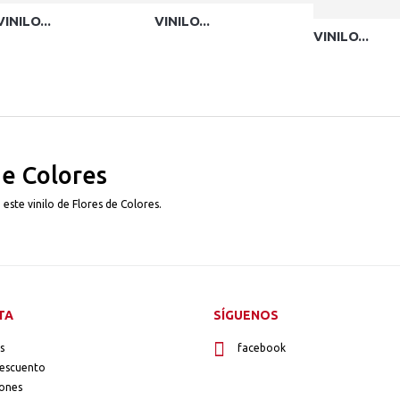
VINILO...
VINILO...
VINILO...
de Colores
este vinilo de Flores de Colores.
TA
SÍGUENOS
s
facebook
descuento
iones