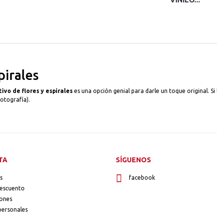
pirales
tivo de flores y espirales
es una opción genial para darle un toque original. S
otografía).
TA
SÍGUENOS
s
facebook
descuento
iones
personales