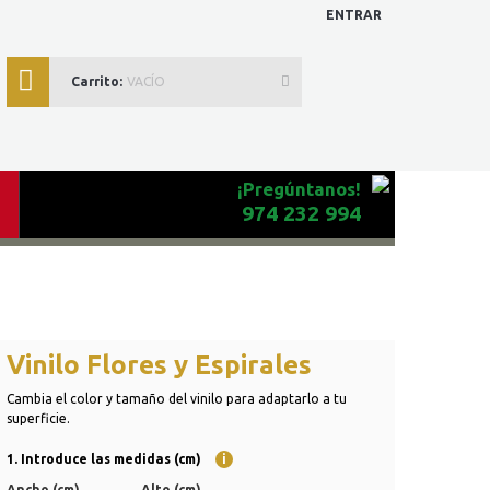
ENTRAR
Carrito:
VACÍO
¡Pregúntanos!
974 232 994
Vinilo Flores y Espirales
Cambia el color y tamaño del vinilo para adaptarlo a tu
superficie.
1. Introduce las medidas (cm)
i
Ancho (cm)
Alto (cm)