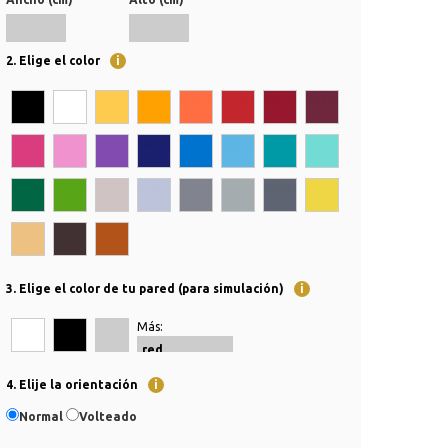
2. Elige el color
i
000000
FFFFFF
FFCB4F
FFA100
FF6D42
C4262E
96172E
6E273D
DA3D7E
F092CD
824BB0
1A206D
0073CF
5EB6E4
009AA6
72DCD4
006643
58A618
CFC3C3
BCC3DB
81848F
A5ACAF
5E6471
EED645
ECC182
423132
B2541A
3. Elige el color de tu pared (para simulación)
i
Más:
FFFFFF
000000
CCCCCC
4. Elije la orientación
i
Normal
Volteado