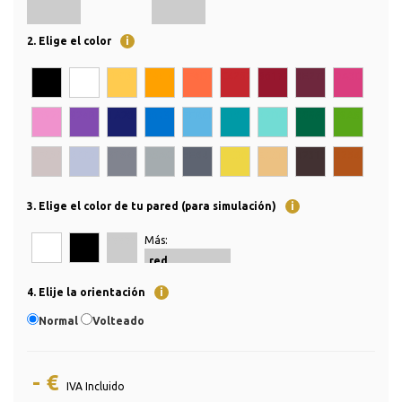
2. Elige el color
i
000000
FFFFFF
FFCB4F
FFA100
FF6D42
C4262E
96172E
6E273D
DA3D7E
F092CD
824BB0
1A206D
0073CF
5EB6E4
009AA6
72DCD4
006643
58A618
CFC3C3
BCC3DB
81848F
A5ACAF
5E6471
EED645
ECC182
423132
B2541A
3. Elige el color de tu pared (para simulación)
i
Más:
FFFFFF
000000
CCCCCC
4. Elije la orientación
i
Normal
Volteado
- €
IVA Incluido