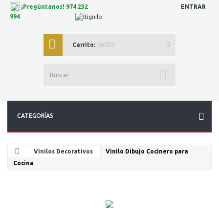
ENTRAR
¡Pregúntanos! 974 232
994
Carrito:
VACÍO
CATEGORÍAS
Vinilos Decorativos
Vinilo Dibujo Cocinero para
Cocina